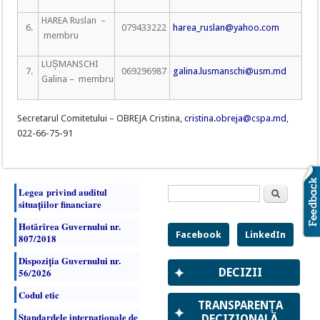
HAREA Ruslan –
6.
079433222
harea_ruslan@yahoo.com
membru
LUȘMANSCHI
7.
069296987
galina.lusmanschi@usm.md
Galina – membru
Secretarul Comitetului – OBREJA Cristina,
cristina.obreja@cspa.md
,
022-66-75-91
Formular de
Legea privind auditul
Căutare
situațiilor financiare
căutare
Hotărîrea Guvernului nr.
Facebook
LinkedIn
807/2018
Dispoziția Guvernului nr.
✦
56/2026
DECIZII
Codul etic
TRANSPARENȚA
✦
Standardele internaţionale de
DECIZIONALĂ