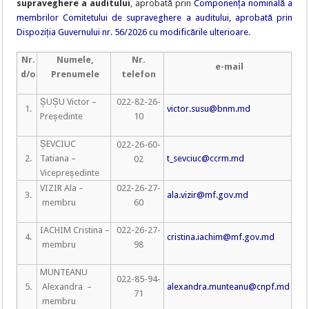
supraveghere a auditului
, aprobată prin
Componența nominală a
membrilor Comitetului de supraveghere a auditului, aprobată prin
Dispoziția Guvernului nr. 56/2026 cu modificările ulterioare
.
Nr.
Numele,
Nr.
e-mail
d/o
Prenumele
telefon
ȘUȘU Victor –
022-82-26-
1.
victor.susu@bnm.md
Președinte
10
ȘEVCIUC
022-26-60-
2.
Tatiana –
t_sevciuc
@ccrm.md
02
Vicepreședinte
VIZIR Ala –
022-26-27-
3.
ala.vizir@mf.gov.md
membru
60
IACHIM Cristina –
022-26-27-
4.
cristina.iachim@mf.gov.md
membru
98
MUNTEANU
022-85-94-
5.
Alexandra –
alexandra.munteanu@cnpf.md
71
membru