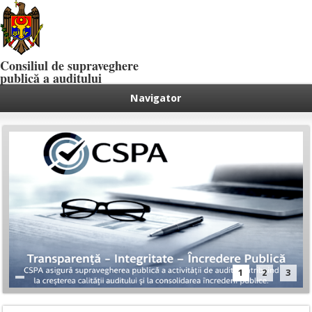
Consiliul de supraveghere
publică a auditului
Navigator
1
2
3