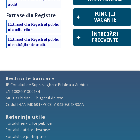
audit
FUNCȚII
Extrase din Registre
✦
VACANTE
​Extrasul din Registrul public
al auditorilor
ÎNTREBĂRI
✦
Extrasul din Registrul public
FRECVENTE
al entităților de audit
Rechizite bancare
IP Consiliul de Supraveghere Publica a Auditului
c/f 1008601000134
MF-TR Chisinau - bugetul de stat
Codul IBAN MD60TRPCCC518430A01390AA
Referințe utile
Portalul serviciilor publice
Portalul datelor deschise
Portalul de participare